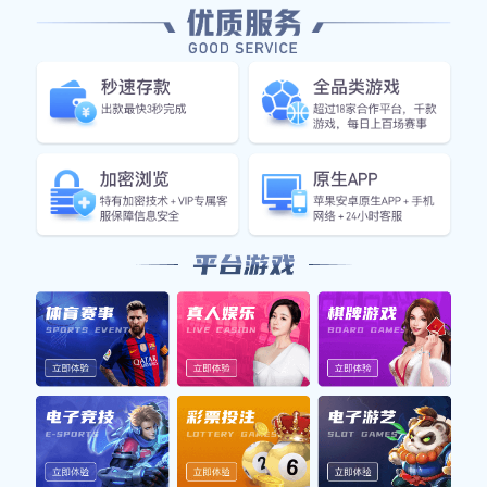
⚡
闪电比分
毫秒级数据同步，支持进球、红黄牌、点球等关键事
件实时弹窗提醒，确保您始终领先于电视转播。