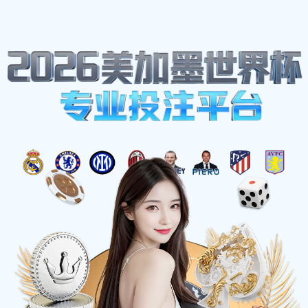
足球数据实时数据
☰
足球数据实时数据
快人
一步
掌握比赛动态
足球数据实时数据提供高清直播、实时比分、赛事
聚合、数据预测及球迷社区服务。通过毫秒级数据
同步，为您呈现最专业的足球统计与分析，让您在
每一场赛事中都能洞察全局。