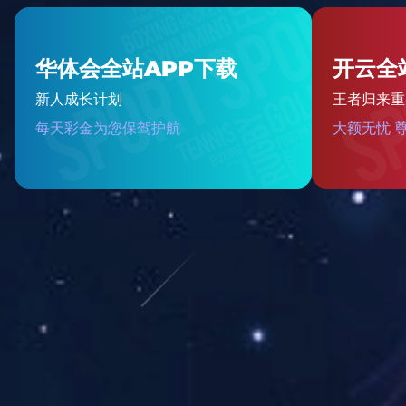
立即体验
查看赛程
✓ 无需注册，即刻体验部分赛事实时比分
⚡
闪电比分
高