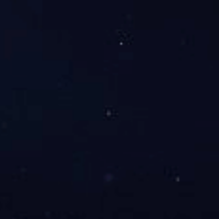
+
0.3s
比分推送延迟