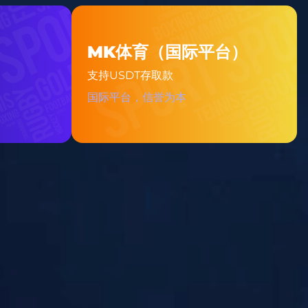
💬
球迷社区