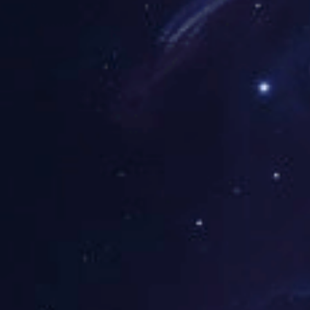
比赛预告与日历筛选
一键查看五大联赛、欧冠、亚冠、国家队赛
赛、球队进行多维度筛选，让赛程安排井然
英超
西甲
德甲
意甲
法甲