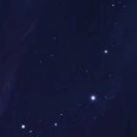
画面，延迟低至0.5秒。通过
瞬间。
2 - 1
20:00
0 - 0
3 - 2